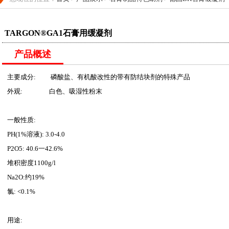
TARGON®GA1石膏用缓凝剂
产品概述
主要成分: 磷酸盐、有机酸改性的带有防结块剂的特殊产品
外观: 白色、吸湿性粉末
一般性质:
PH(1%溶液): 3.0-4.0
P2O5: 40.6一42.6%
堆积密度1100g/l
Na2O:约19%
氯: <0.1%
用途: