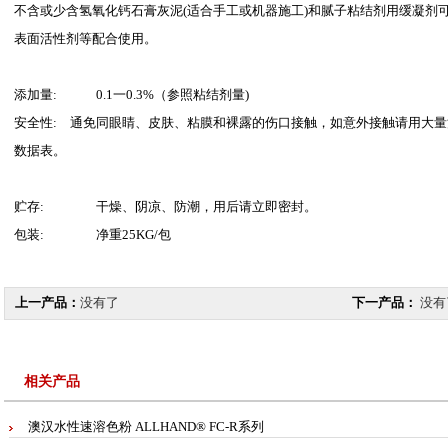
不含或少含氢氧化钙石膏灰泥(适合手工或机器施工)和腻子粘结剂用缓凝剂可以
表面活性剂等配合使用。
添加量:
0.1一0.3%（参照粘结剂量)
安全性:
通免同眼睛、皮肤、粘膜和裸露的伤口接触，如意外接触请用大量
数据表。
贮存:
干燥、阴凉、防潮，用后请立即密封。
包装:
净重25KG/包
上一产品：
没有了
下一产品：
没有
相关产品
澳汉水性速溶色粉 ALLHAND® FC-R系列