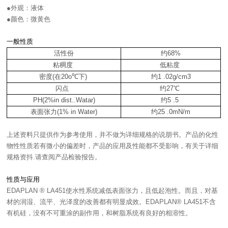
●外观：液体
●颜色：微黄色
一般性质
活性份
约68%
粘稠度
低粘度
密度(在20o℃下)
约1 .02g/cm3
闪点
约27℃
PH(2%in dist..Watar)
约5 .5
表面张力(1% in Water)
约25 .0mN/m
上述资料只提供作为参考使用，并不做为详细规格的说朋书。产品的化性
物性性质若有微小的偏差时，产品的应用及性能都不受影响，有关于详细
规格资抖.请查阅产品检验报告。
性质与应用
EDAPLAN ® LA451使水性系统减低表面张力，且低起泡性。而且，对基
材的润湿、流平、光泽度的改善都有明显成效。EDAPLAN® LA451不含
有机硅，没有不可重涂的副作用，和树脂系统有良好的相溶性。