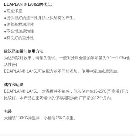
EDAPLAN ® LA451的优点:
●高光泽度
●提供很好的流平性并防止贝纳窝的产生。
●改善基材润湿性
●不会增加起泡性
●有良好的重涂性
建议添加量与使用方法
为达到较好效果，请预先侧试。一般对涂料全量的添加量为0.1一1.0%(含
活性份)
EDAPLAN® LA451可依配方的不同前添加、使用中添加或后添加。
储存和运送
EDAPLAN® LA451，对温度并不敏感，但若储存在15-25℃(即室温)下会
比较好。本产品在密闭罐中的保存期限为出厂日后的12个月内。
包装
大桶装110KG净重净，小桶装25KG净重。