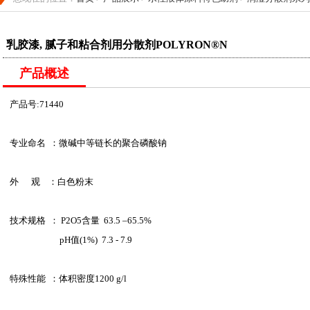
乳胶漆, 腻子和粘合剂用分散剂POLYRON®N
产品概述
产品号:71440
专业命名 ：微碱中等链长的聚合磷酸钠
外 观 ：白色粉末
技术规格 ： P2O5含量 63.5 –65.5%
pH值(1%) 7.3 - 7.9
特殊性能 ：体积密度1200 g/l