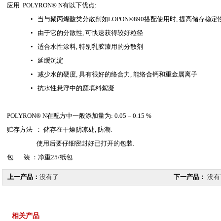
应用 POLYRON® N有以下优点:
• 当与聚丙烯酸类分散剂如LOPON®890搭配使用时, 提高储存稳定
• 由于它的分散性, 可快速获得较好粒径
• 适合水性涂料, 特别乳胶漆用的分散剂
• 延缓沉淀
• 减少水的硬度, 具有很好的络合力, 能络合钙和重金属离子
• 抗水性悬浮中的颜填料絮凝
POLYRON® N在配方中一般添加量为: 0.05 – 0.15 %
贮存方法 ： 储存在干燥阴凉处, 防潮.
使用后要仔细密封好已打开的包装.
包 装 ：净重25/纸包
上一产品：
没有了
下一产品：
没有
相关产品